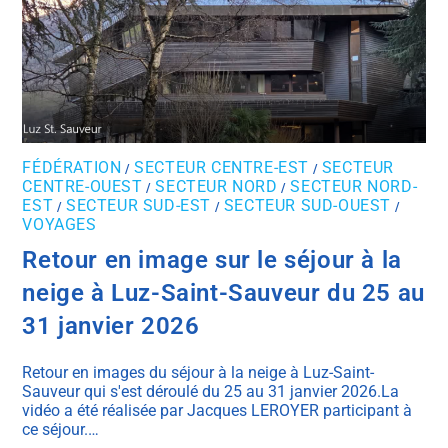
FÉDÉRATION
SECTEUR CENTRE-EST
SECTEUR
/
/
CENTRE-OUEST
SECTEUR NORD
SECTEUR NORD-
/
/
EST
SECTEUR SUD-EST
SECTEUR SUD-OUEST
/
/
/
VOYAGES
Retour en image sur le séjour à la
neige à Luz-Saint-Sauveur du 25 au
31 janvier 2026
Retour en images du séjour à la neige à Luz-Saint-
Sauveur qui s'est déroulé du 25 au 31 janvier 2026.La
vidéo a été réalisée par Jacques LEROYER participant à
ce séjour.…