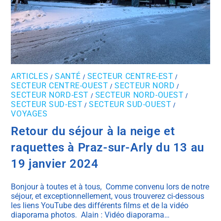
ARTICLES
SANTÉ
SECTEUR CENTRE-EST
/
/
/
SECTEUR CENTRE-OUEST
SECTEUR NORD
/
/
SECTEUR NORD-EST
SECTEUR NORD-OUEST
/
/
SECTEUR SUD-EST
SECTEUR SUD-OUEST
/
/
VOYAGES
Retour du séjour à la neige et
raquettes à Praz-sur-Arly du 13 au
19 janvier 2024
Bonjour à toutes et à tous, Comme convenu lors de notre
séjour, et exceptionnellement, vous trouverez ci-dessous
les liens YouTube des différents films et de la vidéo
diaporama photos. Alain : Vidéo diaporama…