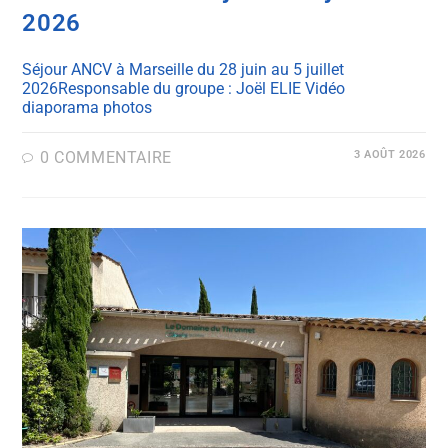
2026
Séjour ANCV à Marseille du 28 juin au 5 juillet
2026Responsable du groupe : Joël ELIE Vidéo
diaporama photos
0 COMMENTAIRE
3 AOÛT 2026