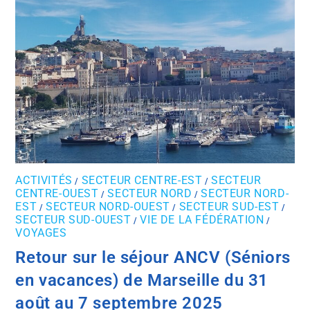
ACTIVITÉS
SECTEUR CENTRE-EST
SECTEUR
/
/
CENTRE-OUEST
SECTEUR NORD
SECTEUR NORD-
/
/
EST
SECTEUR NORD-OUEST
SECTEUR SUD-EST
/
/
/
SECTEUR SUD-OUEST
VIE DE LA FÉDÉRATION
/
/
VOYAGES
Retour sur le séjour ANCV (Séniors
en vacances) de Marseille du 31
août au 7 septembre 2025