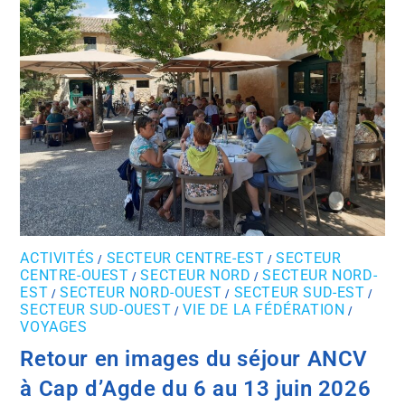
ACTIVITÉS
SECTEUR CENTRE-EST
SECTEUR
/
/
CENTRE-OUEST
SECTEUR NORD
SECTEUR NORD-
/
/
EST
SECTEUR NORD-OUEST
SECTEUR SUD-EST
/
/
/
SECTEUR SUD-OUEST
VIE DE LA FÉDÉRATION
/
/
VOYAGES
Retour en images du séjour ANCV
à Cap d’Agde du 6 au 13 juin 2026