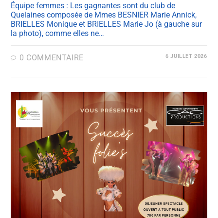
Équipe femmes : Les gagnantes sont du club de
Quelaines composée de Mmes BESNIER Marie Annick,
BRIELLES Monique et BRIELLES Marie Jo (à gauche sur
la photo), comme elles ne…
0 COMMENTAIRE
6 JUILLET 2026