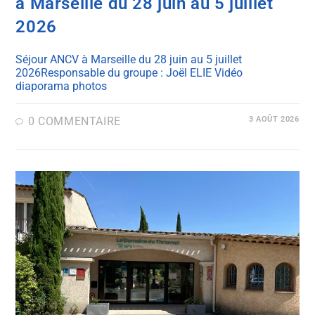
à Marseille du 28 juin au 5 juillet
2026
Séjour ANCV à Marseille du 28 juin au 5 juillet
2026Responsable du groupe : Joël ELIE Vidéo
diaporama photos
0 COMMENTAIRE
3 AOÛT 2026