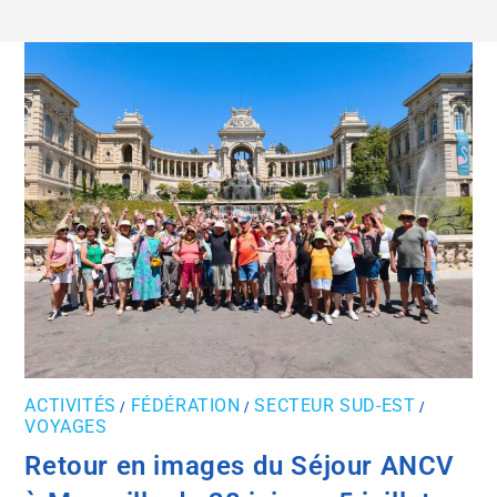
ACTIVITÉS
FÉDÉRATION
SECTEUR SUD-EST
/
/
/
VOYAGES
Retour en images du Séjour ANCV