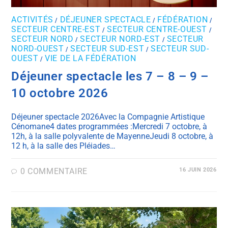
ACTIVITÉS
DÉJEUNER SPECTACLE
FÉDÉRATION
/
/
/
SECTEUR CENTRE-EST
SECTEUR CENTRE-OUEST
/
/
SECTEUR NORD
SECTEUR NORD-EST
SECTEUR
/
/
NORD-OUEST
SECTEUR SUD-EST
SECTEUR SUD-
/
/
OUEST
VIE DE LA FÉDÉRATION
/
Déjeuner spectacle les 7 – 8 – 9 –
10 octobre 2026
Déjeuner spectacle 2026Avec la Compagnie Artistique
Cénomane4 dates programmées :Mercredi 7 octobre, à
12h, à la salle polyvalente de MayenneJeudi 8 octobre, à
12 h, à la salle des Pléiades…
0 COMMENTAIRE
16 JUIN 2026