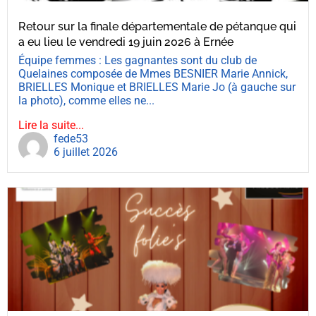
Retour sur la finale départementale de pétanque qui
a eu lieu le vendredi 19 juin 2026 à Ernée
Équipe femmes : Les gagnantes sont du club de
Quelaines composée de Mmes BESNIER Marie Annick,
BRIELLES Monique et BRIELLES Marie Jo (à gauche sur
la photo), comme elles ne...
Lire la suite...
fede53
6 juillet 2026