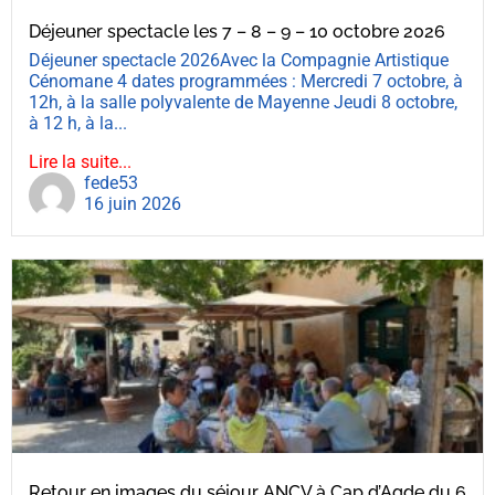
Déjeuner spectacle les 7 – 8 – 9 – 10 octobre 2026
Déjeuner spectacle 2026Avec la Compagnie Artistique
Cénomane 4 dates programmées : Mercredi 7 octobre, à
12h, à la salle polyvalente de Mayenne Jeudi 8 octobre,
à 12 h, à la...
Lire la suite...
fede53
16 juin 2026
Retour en images du séjour ANCV à Cap d’Agde du 6