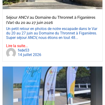
Séjour ANCV au Domaine du Thronnet à Figanières
(Var) du 20 au 27 juin 2026
Un petit retour en photos de notre escapade dans le Var
du 20 au 27 juin au Domaine du Thronnet à Figanières.
Super séjour ANCV, nous étions en tout 48...
Lire la suite...
fede53
14 juillet 2026