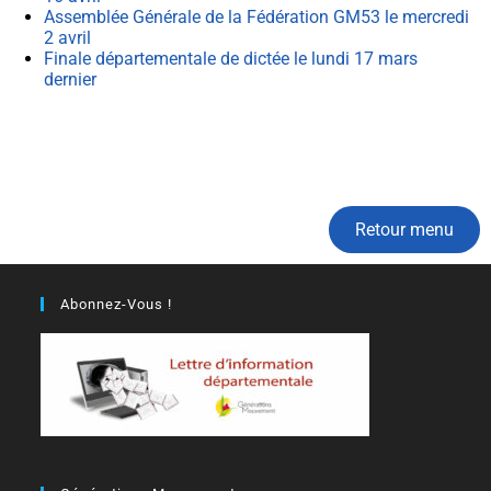
Assemblée Générale de la Fédération GM53 le mercredi
2 avril
Finale départementale de dictée le lundi 17 mars
dernier
Retour menu
Abonnez-Vous !